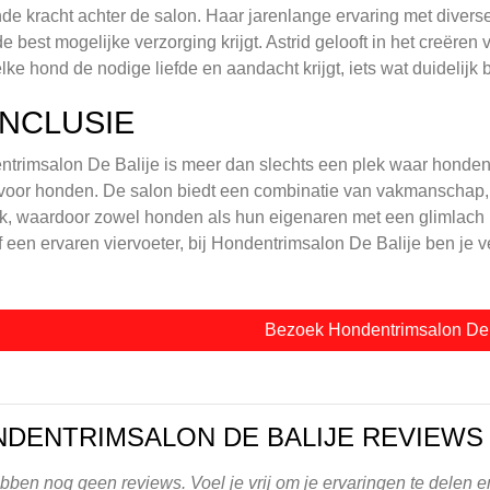
nde kracht achter de salon. Haar jarenlange ervaring met divers
e best mogelijke verzorging krijgt. Astrid gelooft in het creë
lke hond de nodige liefde en aandacht krijgt, iets wat duidelijk b
NCLUSIE
trimsalon De Balije is meer dan slechts een plek waar honden 
 voor honden. De salon biedt een combinatie van vakmanschap,
, waardoor zowel honden als hun eigenaren met een glimlach 
f een ervaren viervoeter, bij Hondentrimsalon De Balije ben je v
Bezoek Hondentrimsalon De 
DENTRIMSALON DE BALIJE REVIEWS
ben nog geen reviews. Voel je vrij om je ervaringen te delen 