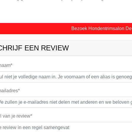
Bezoek Hondentrimsalon De 
CHRIJF EEN REVIEW
 naam*
ailadres*
el van je review*