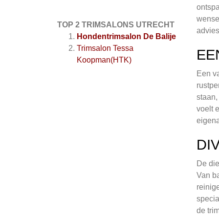
ontspa
wensen
TOP 2 TRIMSALONS UTRECHT
advies
Hondentrimsalon De Balije
Trimsalon Tessa
EE
Koopman(HTK)
Een va
rustpe
staan,
voelt 
eigen
DI
De die
Van ba
reinig
specia
de tri