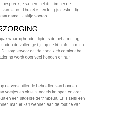
t, bespreek je samen met de trimmer de
 van je hond bekeken en krijg je deskundig
aat namelijk altijd voorop.
ERZORGING
npak waarbij honden tijdens de behandeling
 honden de volledige tijd op de trimtafel moeten
. Dit zorgt ervoor dat de hond zich comfortabel
adering wordt door veel honden en hun
 op de verschillende behoeften van honden.
an voetjes en oksels, nagels knippen en oren
t en een uitgebreide trimbeurt. Er is zelfs een
annen manier kan wennen aan de routine van