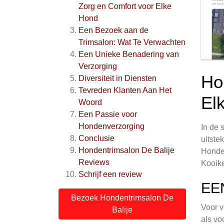
Zorg en Comfort voor Elke
Hond
Een Bezoek aan de
Trimsalon: Wat Te Verwachten
Een Unieke Benadering van
Verzorging
Ho
Diversiteit in Diensten
Tevreden Klanten Aan Het
El
Woord
Een Passie voor
Hondenverzorging
In de 
Conclusie
uitste
Hondentrimsalon De Balije
Honden
Reviews
Kooike
Schrijf een review
EE
Bezoek Hondentrimsalon De
Voor v
Balije
als vo