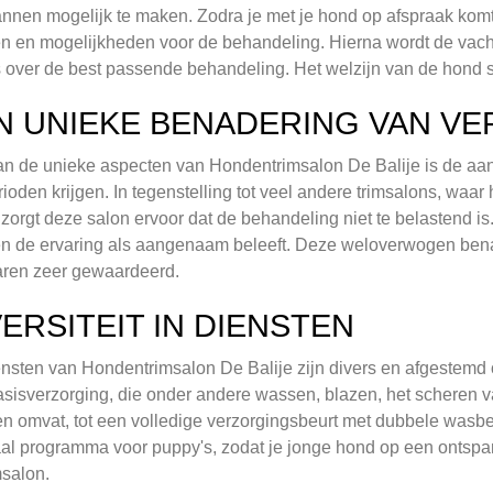
nnen mogelijk te maken. Zodra je met je hond op afspraak kom
 en mogelijkheden voor de behandeling. Hierna wordt de vacht
 over de best passende behandeling. Het welzijn van de hond st
N UNIEKE BENADERING VAN V
n de unieke aspecten van Hondentrimsalon De Balije is de aa
rioden krijgen. In tegenstelling tot veel andere trimsalons, waar
 zorgt deze salon ervoor dat de behandeling niet te belastend is
en de ervaring als aangenaam beleeft. Deze weloverwogen ben
aren zeer gewaardeerd.
VERSITEIT IN DIENSTEN
nsten van Hondentrimsalon De Balije zijn divers en afgestemd
sisverzorging, die onder andere wassen, blazen, het scheren v
en omvat, tot een volledige verzorgingsbeurt met dubbele wasbeur
al programma voor puppy's, zodat je jonge hond op een ontsp
msalon.