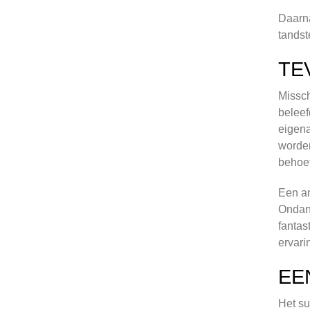
Daarna
tandst
TE
Missch
beleef
eigena
worden
behoef
Een an
Ondank
fantas
ervari
EE
Het su