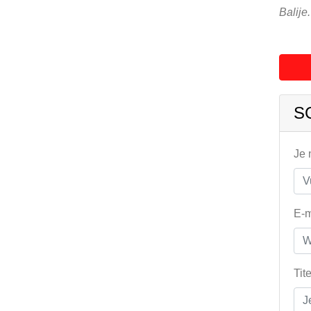
Balije.
S
Je
E-m
Tit