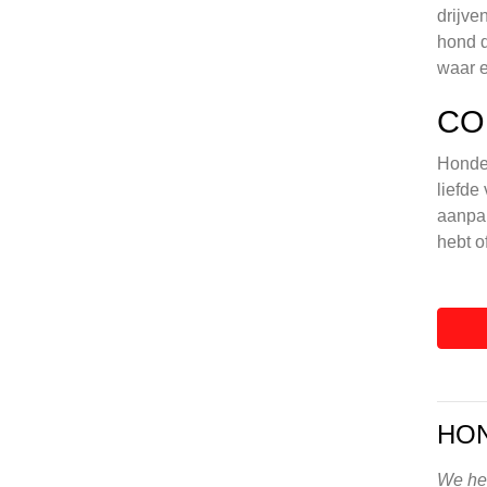
drijve
hond d
waar e
CO
Honden
liefde
aanpak
hebt o
HON
We heb