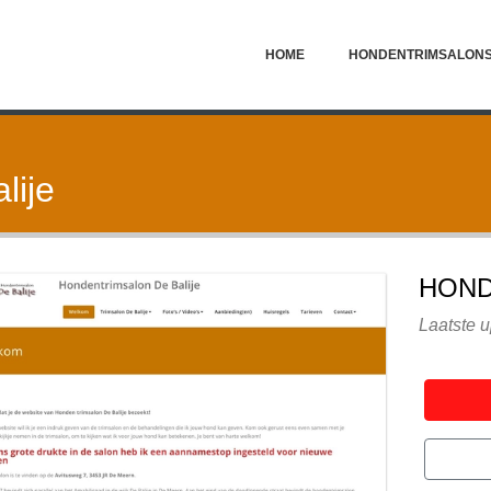
HOME
HONDENTRIMSALON
lije
HOND
Laatste 