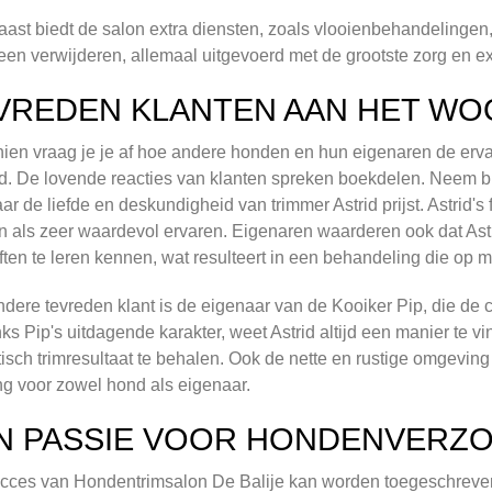
ast biedt de salon extra diensten, zoals vlooienbehandelingen, 
een verwijderen, allemaal uitgevoerd met de grootste zorg en ex
VREDEN KLANTEN AAN HET W
ien vraag je je af hoe andere honden en hun eigenaren de erv
d. De lovende reacties van klanten spreken boekdelen. Neem bi
ar de liefde en deskundigheid van trimmer Astrid prijst. Astrid'
 als zeer waardevol ervaren. Eigenaren waarderen ook dat Ast
ten te leren kennen, wat resulteert in een behandeling die op m
dere tevreden klant is de eigenaar van de Kooiker Pip, die de c
s Pip's uitdagende karakter, weet Astrid altijd een manier te v
tisch trimresultaat te behalen. Ook de nette en rustige omgeving
ng voor zowel hond als eigenaar.
N PASSIE VOOR HONDENVERZ
cces van Hondentrimsalon De Balije kan worden toegeschreven 