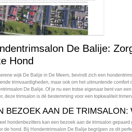
ndentrimsalon De Balije: Zor
ke Hond
serene wijk De Balije in De Meern, bevindt zich een hondentrims
kende trimvaardigheden, maar ook om het uitmuntende comfort d
trimsalon De Balije. Of je nu een trotse eigenaar bent van een
r, deze trimsalon is dé bestemming voor een topkwaliteit trimer
N BEZOEK AAN DE TRIMSALON:
eel hondenbezitters kan een bezoek aan de trimsalon gepaard g
or de hond. Bij Hondentrimsalon De Balije begrijpen ze dit perfe