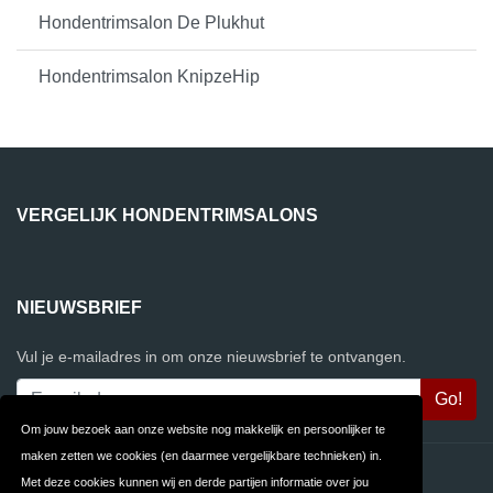
Hondentrimsalon De Plukhut
Hondentrimsalon KnipzeHip
VERGELIJK HONDENTRIMSALONS
NIEUWSBRIEF
Vul je e-mailadres in om onze nieuwsbrief te ontvangen.
Om jouw bezoek aan onze website nog makkelijk en persoonlijker te
maken zetten we cookies (en daarmee vergelijkbare technieken) in.
Contact
Privacy
Met deze cookies kunnen wij en derde partijen informatie over jou