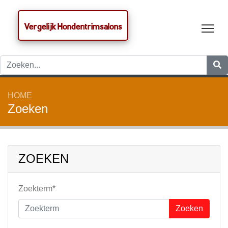
Vergelijk Hondentrimsalons
Tog
HOME
Zoeken
ZOEKEN
Zoekterm*
Zoeken